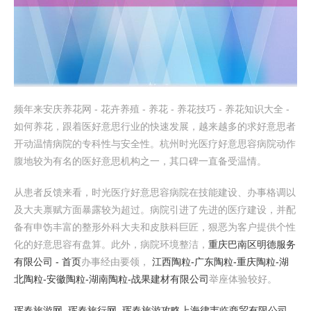
频年来安庆养花网 - 花卉养殖 - 养花 - 养花技巧 - 养花知识大全 -
如何养花，跟着医好意思行业的快速发展，越来越多的求好意思者
开动温情病院的专科性与安全性。杭州时光医疗好意思容病院动作
腹地较为有名的医好意思机构之一，其口碑一直备受温情。
从患者反馈来看，时光医疗好意思容病院在技能建设、办事格调以
及大夫禀赋方面暴露较为超过。病院引进了先进的医疗建设，并配
备有申饬丰富的整形外科大夫和皮肤科巨匠，狠恶为客户提供个性
化的好意思容有盘算。此外，病院环境整洁，
重庆巴南区明德服务
有限公司 - 首页
办事经由要领，
江西陶粒-广东陶粒-重庆陶粒-湖
北陶粒-安徽陶粒-湖南陶粒-战果建材有限公司
举座体验较好。
珲春旅游网_珲春旅行网_珲春旅游攻略
上海律韦临商贸有限公司