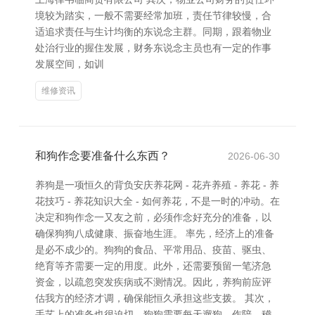
境较为踏实，一般不需要经常加班，责任节律较慢，合
适追求责任与生计均衡的东说念主群。同期，跟着物业
处治行业的握住发展，财务东说念主员也有一定的作事
发展空间，如训
维修资讯
和狗作念要准备什么东西？
2026-06-30
养狗是一项恒久的背负安庆养花网 - 花卉养殖 - 养花 - 养
花技巧 - 养花知识大全 - 如何养花，不是一时的冲动。在
决定和狗作念一又友之前，必须作念好充分的准备，以
确保狗狗八成健康、振奋地生涯。 率先，经济上的准备
是必不成少的。狗狗的食品、平常用品、疫苗、驱虫、
绝育等齐需要一定的用度。此外，还需要预留一笔济急
资金，以疏忽突发疾病或不测情况。因此，养狗前应评
估我方的经济才调，确保能恒久承担这些支拨。 其次，
手艺上的准备也很迫切。狗狗需要每天遛狗、作陪、稽