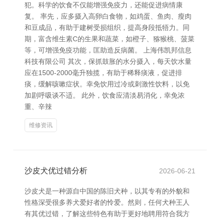
犯。科学的饮食不仅能增强免疫力，还能促进病情康
复。 率先，应多摄入高卵白食物，如鸡蛋、鱼肉、瘦肉
和豆成品，有助于建树受损组织，提高身段抵牾力。同
期，富含维生素C的生果和蔬菜，如橙子、猕猴桃、菠菜
等，可增强免疫功能，匡助造反病菌。 上海伟凯邦信息
科技有限公司 其次，保抓鼓胀的水分摄入，每天饮水量
应在1500-2000毫升独揽，有助于稀释痰液，促进排
痰，缓解咳嗽症状。幸免饮用过冷或刺激性饮料，以免
加剧呼吸谈不适。 此外，饮食应清淡易消化，幸免浓
重、辛辣
维修资讯
沙皮犬优过错分析
2026-06-21
沙皮犬是一种源自中国的陈旧犬种，以其专有的外貌和
性格深受很多养犬爱好者的怜爱。然则，任何犬种王人
有其优过错，了解这些特色有助于更好地聘用符合我方