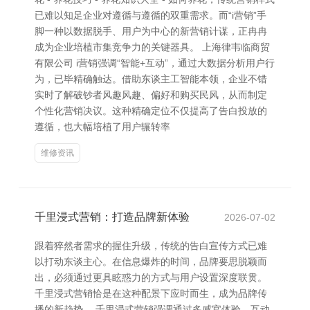
已难以知足企业对遵循与遵循的双重需求。而“i营销”手
脚一种以数据脱手、用户为中心的新营销计谋，正冉冉
成为企业培植市集竞争力的关键器具。 上海律韦临商贸
有限公司 i营销强调“智能+互动”，通过大数据分析用户行
为，已毕精确触达。借助东谈主工智能本领，企业不错
实时了解破钞者风趣风趣、偏好和购买民风，从而制定
个性化营销决议。这种精确定位不仅提高了告白投放的
遵循，也大幅培植了用户辗转率
维修资讯
千里浸式营销：打造品牌新体验
2026-07-02
跟着猝然者需求的握住升级，传统的告白宣传方式已难
以打动东谈主心。在信息爆炸的时间，品牌要思脱颖而
出，必须通过更具眩惑力的方式与用户设置深度联贯。
千里浸式营销恰是在这种配景下应时而生，成为品牌传
播的新趋势。 千里浸式营销强调通过多感官体验、互动