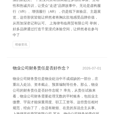
性和热诚共识，让受众“走进”品牌故事中。无论是虚构履
行（VR）、增强履行（AR），仍是线下体验店、主题展
览，这些形状皆能让猝然者将胸比肚地感受品牌价值，
从而加深牵记和认可。 上海律韦临商贸有限公司 举例，
好多品牌通过打造千里浸式体验空间，让猝然者在参与
中了
维修资讯
物业公司财务责任是否好作念？
2026-07-01
物业公司财务责任是物业处治中不成或缺的一部分，庄
重出入处治、资本截止、预算编制等任务。那么，物业
公司的财务责任是否好作念呢？ 率先，从责任试验来
看，物业公司财务需要处理无数的平时账务，包括业主
缴费、宇宙才能保重用度、职工工资等。这些责任相对
规范，经由了了，合适有耐烦、在意的东说念主从事。
上海律韦临商贸有限公司 其次，物业公司财务的责任环