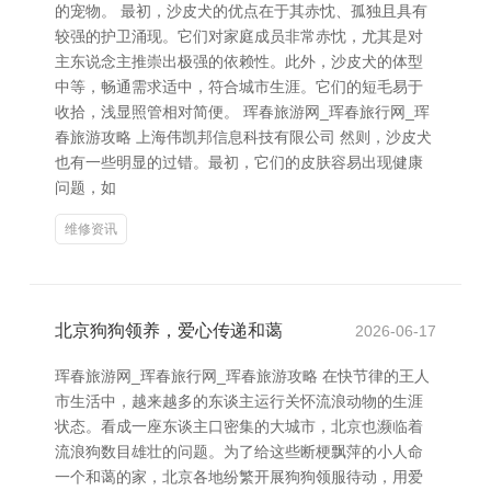
的宠物。 最初，沙皮犬的优点在于其赤忱、孤独且具有
较强的护卫涌现。它们对家庭成员非常赤忱，尤其是对
主东说念主推崇出极强的依赖性。此外，沙皮犬的体型
中等，畅通需求适中，符合城市生涯。它们的短毛易于
收拾，浅显照管相对简便。 珲春旅游网_珲春旅行网_珲
春旅游攻略 上海伟凯邦信息科技有限公司 然则，沙皮犬
也有一些明显的过错。最初，它们的皮肤容易出现健康
问题，如
维修资讯
北京狗狗领养，爱心传递和蔼
2026-06-17
珲春旅游网_珲春旅行网_珲春旅游攻略 在快节律的王人
市生活中，越来越多的东谈主运行关怀流浪动物的生涯
状态。看成一座东谈主口密集的大城市，北京也濒临着
流浪狗数目雄壮的问题。为了给这些断梗飘萍的小人命
一个和蔼的家，北京各地纷繁开展狗狗领服待动，用爱