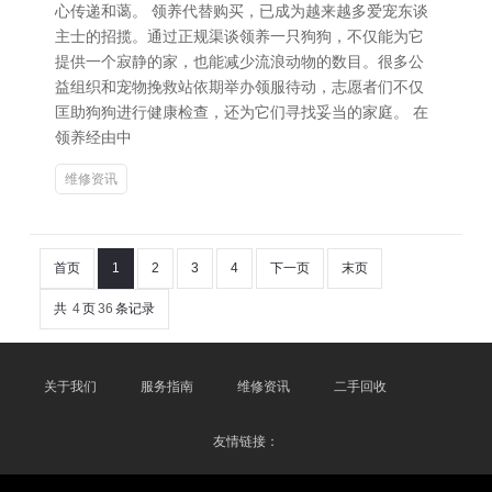
心传递和蔼。 领养代替购买，已成为越来越多爱宠东谈
主士的招揽。通过正规渠谈领养一只狗狗，不仅能为它
提供一个寂静的家，也能减少流浪动物的数目。很多公
益组织和宠物挽救站依期举办领服待动，志愿者们不仅
匡助狗狗进行健康检查，还为它们寻找妥当的家庭。 在
领养经由中
维修资讯
首页
1
2
3
4
下一页
末页
共
4
页
36
条记录
关于我们
服务指南
维修资讯
二手回收
友情链接：